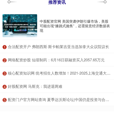
推荐资讯
中股配资官网 美国突袭伊朗引爆市场，美股
可能出现“膝跳式抛售”，还需留意经济数据表
现
​合法配资开户 弗朗西斯·斯卡帕莱吉亚当选加拿大众议院议长
1
​网络配资炒股 仙琚制药：6月16日获融资买入2057.65万元
2
​核心配资知识网 统考招生人数增加！2021-2025上海交通大学MPAcc近五年考情分析_复试_分数线_录取人数
3
​好股配资网 马斯克：我进退两难
4
​配资门户官方网站查询 夏季达沃斯论坛|中国仍是投资与合作的热土——访世界经济论坛执行董事梁锦慧
5