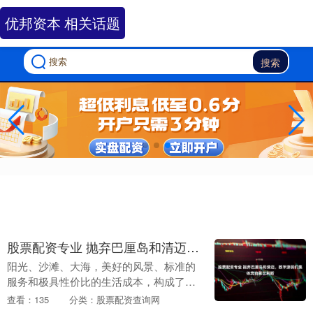
优邦资本 相关话题
搜索
股票配资专业 抛弃巴厘岛和清迈，数字游民们集体奔向第比利斯
阳光、沙滩、大海，美好的风景、标准的
服务和极具性价比的生活成本，构成了过
去十年里对“数字游民”生活的理想化图
查看：135
分类：股票配资查询网
景。然而，随着游民群体的壮大股票配资